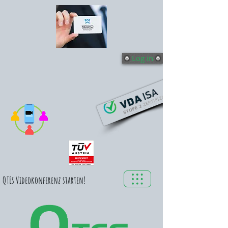
Log in
QTEs Videokonferenz starten!