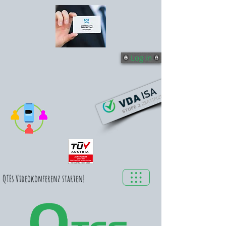
Log in
QTEs Videokonferenz starten!